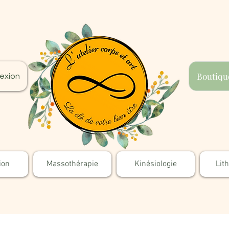
Boutiqu
exion
ion
Massothérapie
Kinésiologie
Lit