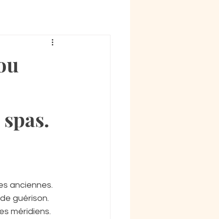
ou
 spas.
es anciennes.
 de guérison.
es méridiens. 