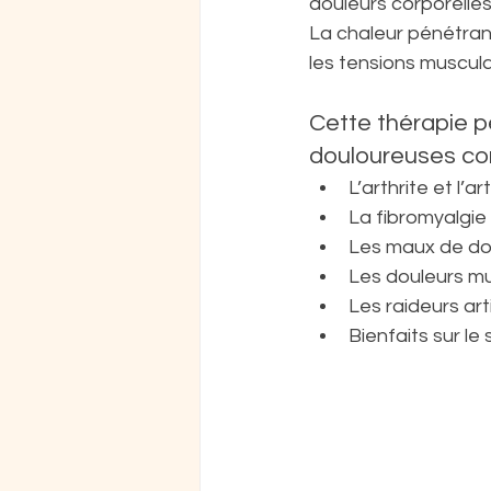
douleurs corporelles
La chaleur pénétran
les tensions musculai
Cette thérapie pe
douloureuses c
L’arthrite et l’a
La fibromyalgie
Les maux de d
Les douleurs mu
Les raideurs art
Bienfaits sur le