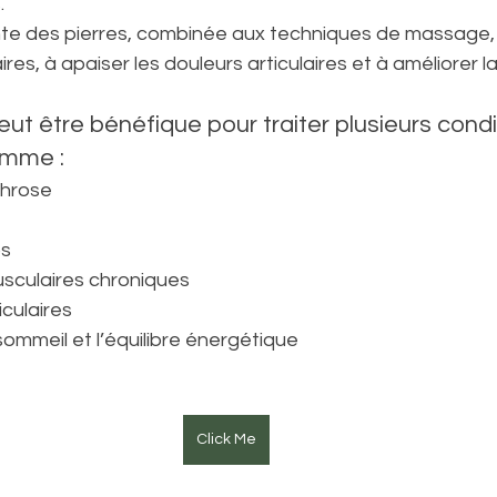
.
te des pierres, combinée aux techniques de massage, a
res, à apaiser les douleurs articulaires et à améliorer la
ut être bénéfique pour traiter plusieurs condi
omme :
rthrose
os
sculaires chroniques
iculaires
 sommeil et l’équilibre énergétique
Click Me