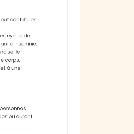
eut contribuer 
es cycles de 
ant d’insomnie.
noise, le 
le corps.
et à une 
 personnes 
ées ou durant 