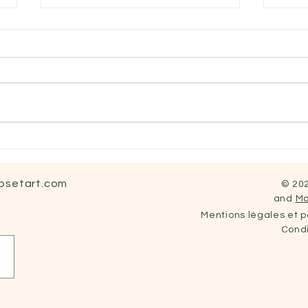
Boire de l'eau Le premier
mouvement en Kinésiologie !
Kinésiologie et Hydratation
Dans le domaine de la
Le s
kinésiologie, boire de l'eau est
considéré comme un élément
essentiel pour le bon...
rpsetart.com
© 202
and
Ma
Mentions légales et po
Condi