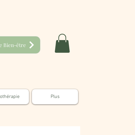
e Bien-être
hothérapie
Plus