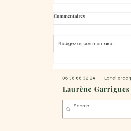
Commentaires
Rédigez un commentaire...
Massage psychocorporel
06 36 66 32 24 | Latelierco
Laurène Garrigues