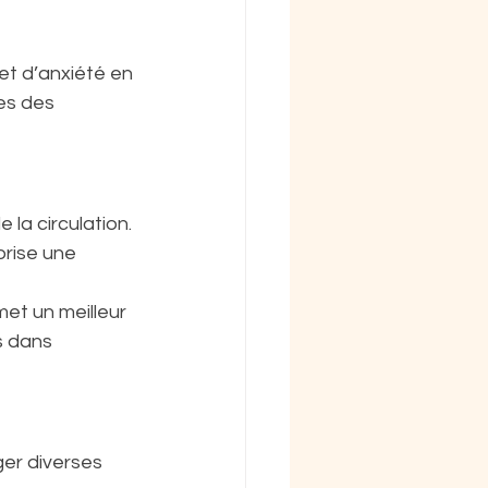
et d’anxiété en 
es des 
 la circulation. 
orise une 
met un meilleur 
s dans 
er diverses 