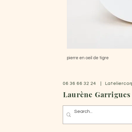
pierre en oeil de tigre
06 36 66 32 24 | Latelierco
Laurène Garrigues