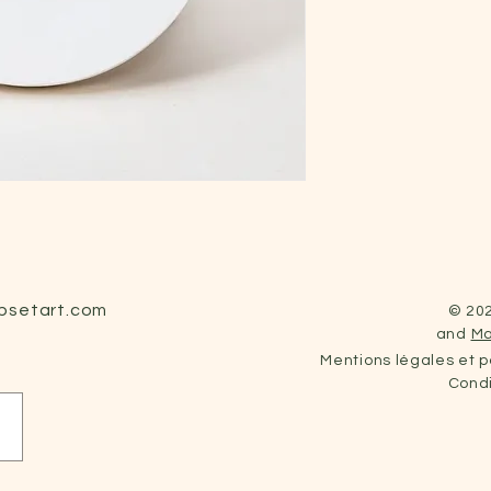
rpsetart.com
© 202
and
Ma
Mentions légales et po
Condi