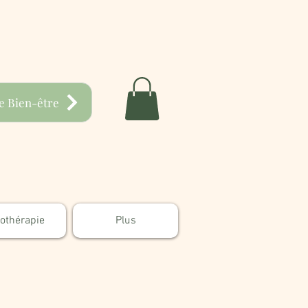
e Bien-être
hothérapie
Plus