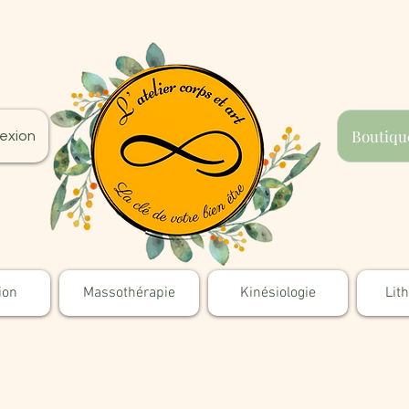
Boutiqu
exion
ion
Massothérapie
Kinésiologie
Lit