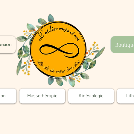
Boutiqu
exion
ion
Massothérapie
Kinésiologie
Lit