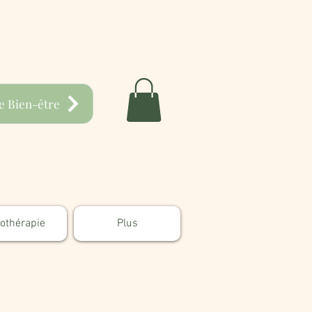
e Bien-être
hothérapie
Plus