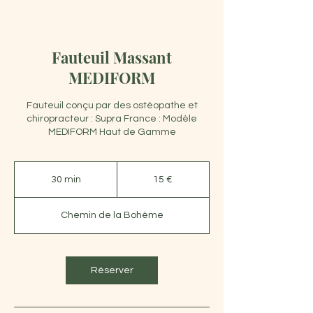
Fauteuil Massant
MEDIFORM
Fauteuil conçu par des ostéopathe et
chiropracteur : Supra France : Modèle
MEDIFORM Haut de Gamme
15
euros
30 min
3
15 €
0
m
Chemin de la Bohème
i
n
Réserver