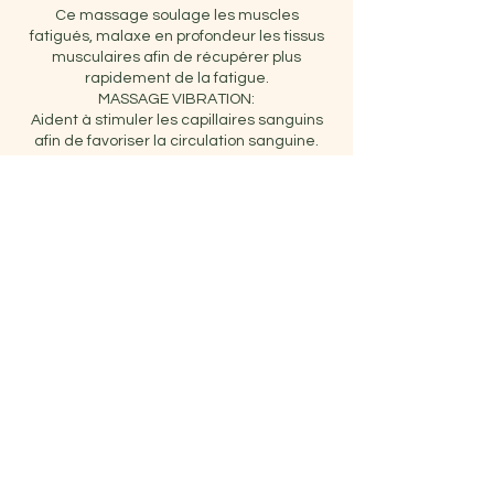
Ce massage soulage les muscles
fatigués, malaxe en profondeur les tissus
musculaires afin de récupérer plus
rapidement de la fatigue.
MASSAGE VIBRATION:
Aident à stimuler les capillaires sanguins
afin de favoriser la circulation sanguine.
Combiné aux autres massages, il apporte
une sensation de bien-être et de légèreté.
MASSAGE AIR PRESSURE:
compression et décompression d'air et
exerce ainsi des pressions multiples et
douces sur les zones traitées. La
circulation est donc activée, et les toxines
mieux éliminées.
MASSAGE FOULAGE (SHIATSU PIEDS):
Ce massage stimule les zones de
réflexologie et revigore vos membres
inférieurs.
Coordonnées